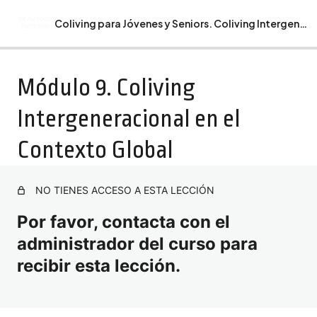
Coliving para Jóvenes y Seniors. Coliving Intergeneracional
Anterior
Siguiente
Guía Monográfico Coliving para Jóvenes y Seniors.
Módulo 9. Coliving
Coliving Intergeneracional.
Intergeneracional en el
Bienvenida. Recomendaciones. Programa Formativo
Monográfico Coliving para Jóvenes y Seniors. Coliving
Contexto Global
Intergeneracional.
Módulo 1. Introducción al Coliving y Coliving
Intergeneracional.
NO TIENES ACCESO A ESTA LECCIÓN
Módulo 2. Psicología y Dinámicas de la Convivencia
Por favor, contacta con el
Intergeneracional
administrador del curso para
Módulo 3. Diseño de Espacios para Coliving
recibir esta lección.
Intergeneracional
Módulo 4. Sostenibilidad y Viabilidad Económica del
Coliving