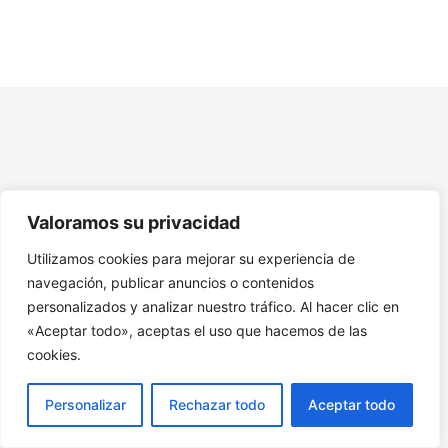
Módulo 5. Gestión de la Comunidad y Actividades
Sociales
Módulo 6. Innovación Social en el Coliving
Intergeneracional
Módulo 7. Aspectos Legales y Normativos del Coliving
Módulo 8. Diseño de Programas de Bienestar y Salud
Valoramos su privacidad
Módulo 9. Coliving Intergeneracional en el Contexto
Global
Utilizamos cookies para mejorar su experiencia de
navegación, publicar anuncios o contenidos
10. Recursos Adicionales Monográfico Coliving para
Jóvenes y Seniors. Coliving Intergeneracional.
personalizados y analizar nuestro tráfico. Al hacer clic en
«Aceptar todo», aceptas el uso que hacemos de las
cookies.
Personalizar
Rechazar todo
Aceptar todo