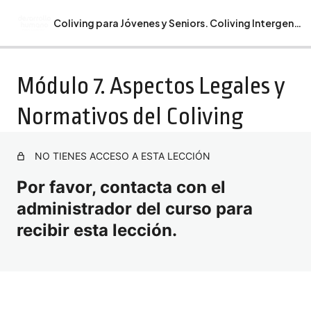
Coliving para Jóvenes y Seniors. Coliving Intergeneracional
Anterior
Siguiente
Guía Monográfico Coliving para Jóvenes y Seniors.
Módulo 7. Aspectos Legales y
Coliving Intergeneracional.
Normativos del Coliving
Bienvenida. Recomendaciones. Programa Formativo
Monográfico Coliving para Jóvenes y Seniors. Coliving
Intergeneracional.
NO TIENES ACCESO A ESTA LECCIÓN
Módulo 1. Introducción al Coliving y Coliving
Intergeneracional.
Por favor, contacta con el
administrador del curso para
Módulo 2. Psicología y Dinámicas de la Convivencia
Intergeneracional
recibir esta lección.
Módulo 3. Diseño de Espacios para Coliving
Intergeneracional
Módulo 4. Sostenibilidad y Viabilidad Económica del
Coliving