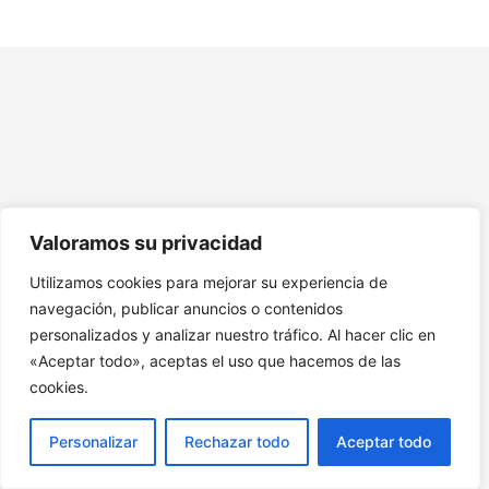
Módulo 5. Gestión de la Comunidad y Actividades
Sociales
Módulo 6. Innovación Social en el Coliving
Intergeneracional
Módulo 7. Aspectos Legales y Normativos del Coliving
Módulo 8. Diseño de Programas de Bienestar y Salud
Valoramos su privacidad
Módulo 9. Coliving Intergeneracional en el Contexto
Global
Utilizamos cookies para mejorar su experiencia de
navegación, publicar anuncios o contenidos
10. Recursos Adicionales Monográfico Coliving para
Jóvenes y Seniors. Coliving Intergeneracional.
personalizados y analizar nuestro tráfico. Al hacer clic en
«Aceptar todo», aceptas el uso que hacemos de las
cookies.
Personalizar
Rechazar todo
Aceptar todo