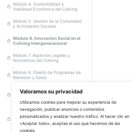
Módulo 4. Sostenibilidad y
Viabilidad Económica del Coliving
Módulo 5. Gestión de la Comunidad
y Actividades Sociales
Módulo 6. Innovación Social en el
Coliving Intergeneracional
Módulo 7. Aspectos Legales y
Normativos del Coliving
Módulo 8. Diseño de Programas de
Bienestar y Salud
Módulo 9. Coliving
Valoramos su privacidad
Intergeneracional en el Contexto
Global
Utilizamos cookies para mejorar su experiencia de
navegación, publicar anuncios o contenidos
10. Recursos Adicionales
personalizados y analizar nuestro tráfico. Al hacer clic en
Monográfico Coliving para Jóvenes
y Seniors. Coliving
«Aceptar todo», aceptas el uso que hacemos de las
Intergeneracional.
cookies.