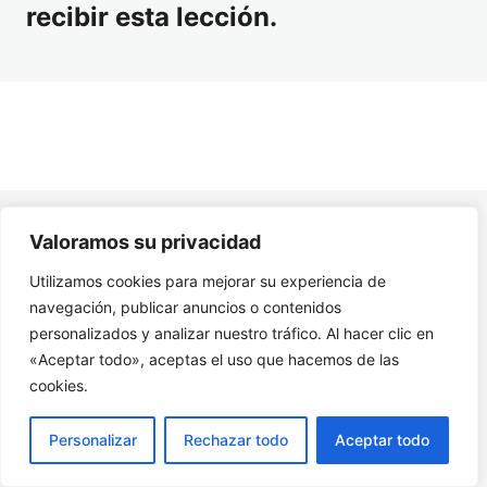
recibir esta lección.
Módulo 6. Preparación para el Cambio de Hábitos
Módulo 7. Alimentación Saludable
Módulo 8. Ejercicio y Movimiento
Módulo 9. Salud Mental y Bienestar Emocional
Módulo 10. Implementación de Hábitos Saludables
Valoramos su privacidad
Módulo 11. Evaluación y Mantenimiento a Largo Plazo
Utilizamos cookies para mejorar su experiencia de
12. Recursos Adicionales Curso Reto Personal: Hábitos
Saludables en 40 días
navegación, publicar anuncios o contenidos
personalizados y analizar nuestro tráfico. Al hacer clic en
«Aceptar todo», aceptas el uso que hacemos de las
cookies.
Personalizar
Rechazar todo
Aceptar todo