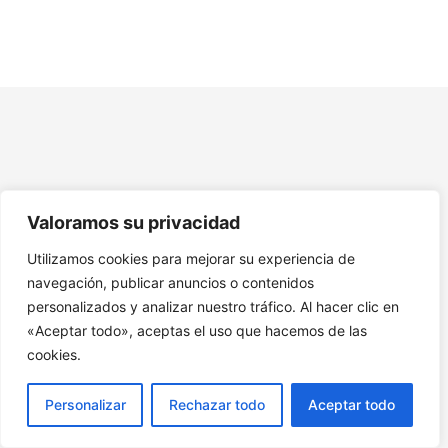
Inteligencia Emocional.
Tema 6: Intervenciones de Salud Mental. Ejercicio El
Juego del Autocuidado.
Tema 7: Políticas y Prácticas Inclusivas. Ejercicio de los
Afectos.
Tema 8: Estudios de Caso. Ejercicio Desafío Final: Tu
Plan de Acción.
Valoramos su privacidad
9. Recursos Adicionales Soledad Mayores
Utilizamos cookies para mejorar su experiencia de
navegación, publicar anuncios o contenidos
personalizados y analizar nuestro tráfico. Al hacer clic en
«Aceptar todo», aceptas el uso que hacemos de las
cookies.
Personalizar
Rechazar todo
Aceptar todo