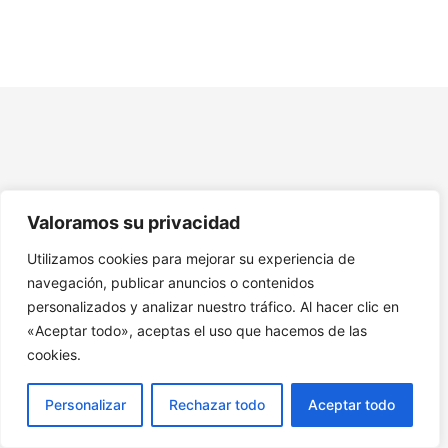
creativo: Un día como Coach.
Tema 6. Desarrollo de la Autoconciencia. Ejercicio:
Desarrollo de la Autoconciencia.
Tema 7. Autodesarrollo y Crecimiento Personal. Ejercicio:
Diseña el Perfil Ideal de un Coach.
Tema 8. Establecimiento de Metas. Ejercicio: Escribe un
Manifiesto del Coach.
Valoramos su privacidad
Tema 9. Modelos y Técnicas de Coaching. Ejercicio:
Competencias del Coach.
Utilizamos cookies para mejorar su experiencia de
navegación, publicar anuncios o contenidos
Tema 10. Sesiones y Proceso de Coaching. Ejercicio:
Diseño de Sesiones de Coaching.
personalizados y analizar nuestro tráfico. Al hacer clic en
«Aceptar todo», aceptas el uso que hacemos de las
Tema 11. Coaching Personal&Profesional. Ejercicio:
cookies.
Errores Comunes en el Coaching.
12. Recursos Adicionales Coaching para la Vida Personal
Personalizar
Rechazar todo
Aceptar todo
y Profesional