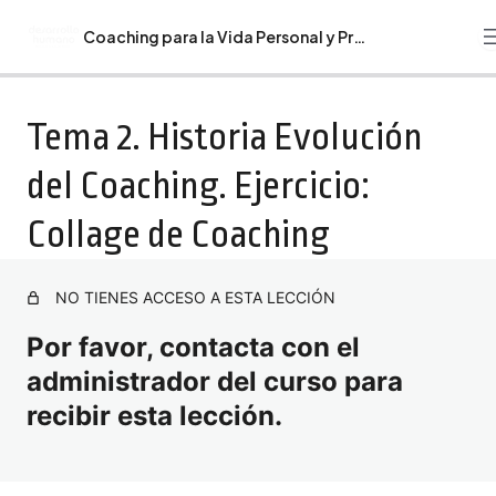
Coaching para la Vida Personal y Profesional
Anterior
Siguiente
Guía del Curso de Coaching para la Vida Personal y
Tema 2. Historia Evolución
Profesional
del Coaching. Ejercicio:
Bienvenida. Recomendaciones. Programa Formativo
Coaching para la Vida Personal y Profesional
Collage de Coaching
Tema 1. Coaching. Ejercicio: Mapa Coaching
Tema 2. Historia Evolución del Coaching. Ejercicio:
NO TIENES ACCESO A ESTA LECCIÓN
Collage de Coaching
Por favor, contacta con el
Tema 3: Principios y Filosofía Coaching. Ejercicio: El
administrador del curso para
compromiso personal.
recibir esta lección.
Tema 4. Ética y Profesionalismo Coaching. Ejercicio:
Diseña tu modelo de Coach ideal.
Tema 5: Comunicación Efectiva. Ejercicio: Relato