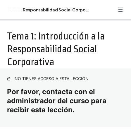
Responsabilidad Social Corporativa
Anterior
Siguiente
Guía curso Responsabilidad Social Corporativa
Tema 1: Introducción a la
Bienvenida. Recomendaciones. Programa Formativo
Responsabilidad Social
Responsabilidad Social Corporativa
Corporativa
Tema 1: Introducción a la Responsabilidad Social
Corporativa
Tema 2: Marco Normativo y Estándares Internacionales
NO TIENES ACCESO A ESTA LECCIÓN
Por favor, contacta con el
Tema 3: Estrategias de RSC y su Integración en el
Modelo de Negocio
administrador del curso para
Tema 4: Comunicación y Reporte de la RSC
recibir esta lección.
Tema 5: Implementación de Programas de RSC