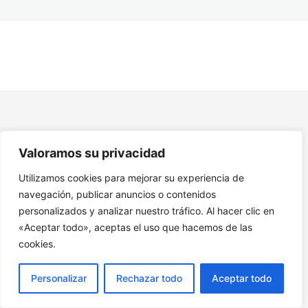
Módulo 6. Alta sensibilidad en el ámbito familiar y en el
trabajo y la profesión
Módulo 7. Alta Sensibilidad en las relaciones de pareja y
crianza de hijos
Módulo 8. Desarrollo de la autocompasión y
autoaceptación, y manejo de la energía y la fatiga
Emocional
Valoramos su privacidad
Módulo 9. El rol de la alta sensibilidad y la creatividad
y construyendo una Red de Apoyo para las PAS
Utilizamos cookies para mejorar su experiencia de
navegación, publicar anuncios o contenidos
Módulo 10. Salud mental y el camino hacia la auto
realización y el propósito de vida
personalizados y analizar nuestro tráfico. Al hacer clic en
«Aceptar todo», aceptas el uso que hacemos de las
11. Recursos Adicionales Curso Personas Altamente
cookies.
Sensibles (PAS)
Personalizar
Rechazar todo
Aceptar todo