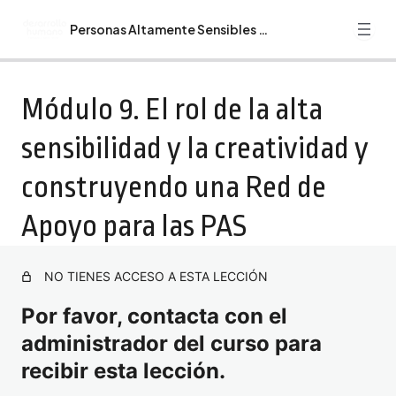
Personas Altamente Sensibles (PAS)
Anterior
Siguiente
Guía Alumn@ Curso Personas Altamente Sensibles (PAS)
Módulo 9. El rol de la alta
Bienvenida. Recomendaciones. Programa Formativo
sensibilidad y la creatividad y
Curso Personas Altamente Sensibles (PAS)
construyendo una Red de
Módulo 1. Introducción y características de las Personas
Altamente Sensibles
Apoyo para las PAS
Módulo 2. Retos de ser PAS en la sociedad y cómo
Gestionar el estrés y la sobrecarga sensorial
NO TIENES ACCESO A ESTA LECCIÓN
Módulo 3. Potenciar la empatía y la conexión emocional
Por favor, contacta con el
Módulo 4. Comunicación y desarrollo de resiliencia como
administrador del curso para
personas altamente sensibles
recibir esta lección.
Módulo 5. El Autocuidado integral y aplicaciones
profesionales y personales de la alta sensibilidad