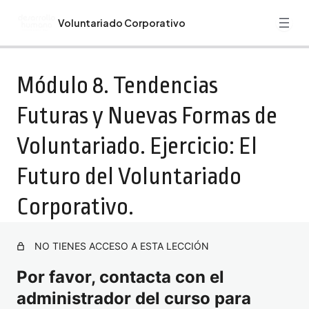
Voluntariado Corporativo
Anterior
Siguiente
Guía Monográfico Voluntariado Corporativo
Módulo 8. Tendencias
Bienvenida. Recomendaciones. Programa Formativo de
Futuras y Nuevas Formas de
Voluntariado Corporativo.
Voluntariado. Ejercicio: El
Módulo 1. Introducción al Voluntariado Corporativo.
Ejercicio: Introducción al Voluntariado Corporativo.
Futuro del Voluntariado
Módulo 2. Responsabilidad Social Empresarial (RSE).
Ejercicio: Responsabilidad Social Empresarial (RSE) y
Corporativo.
Voluntariado Corporativo.
Módulo 3. Diseño e Implementación de Programas de
NO TIENES ACCESO A ESTA LECCIÓN
Voluntariado. Ejercicio: Diseña tu Propio Programa de
Voluntariado Corporativo.
Por favor, contacta con el
Módulo 4. Habilidades para la Gestión del Voluntariado.
administrador del curso para
Ejercicio: Liderazgo y Motivación de Voluntarios.