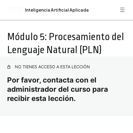
Inteligencia Artificial Aplicada
Anterior
Siguiente
Guía del Curso Inteligencia Artificial Aplicada
Módulo 5: Procesamiento del
Bienvenida. Recomendaciones. Programa Formativo
Lenguaje Natural (PLN)
Inteligencia Artificial Aplicada
Introducción
NO TIENES ACCESO A ESTA LECCIÓN
Módulo 1: Introducción a la Inteligencia Artificial
Por favor, contacta con el
Módulo 2: Fundamentos Matemáticos y Estadisticos de
administrador del curso para
la IA
recibir esta lección.
Módulo 3: Aprendizaje Automático (Machine Learning)
Módulo 4: Redes Neuronales y Deep Learning
Módulo 5: Procesamiento del Lenguaje Natural (PLN)