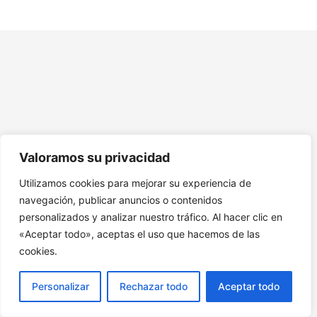
Módulo 6 – Visión por Computadora
Módulo 7: Robótica e IA
Módulo 8 – Inteligencia Artificial en los Negocios y la
Industria
Módulo 9 – Inteligencia Artificial en la Educación
Módulo 10 – Asistentes Virtuales y Domótica
Valoramos su privacidad
Modulo 11 – IA en el Entretenimiento y las Redes Sociales
Utilizamos cookies para mejorar su experiencia de
navegación, publicar anuncios o contenidos
Módulo 12 – IA en la Medicina
personalizados y analizar nuestro tráfico. Al hacer clic en
Módulo 13 – IA en la Movilidad y el Transporte
«Aceptar todo», aceptas el uso que hacemos de las
cookies.
Módulo 14 – IA en el Comercio y las Finanzas
Personalizar
Rechazar todo
Aceptar todo
Módulo 15 – Inteligencia Artificial y Ética