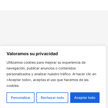
Módulo 7. Herramientas Prácticas para Presentaciones
Exitosas
Módulo 8. Desarrollo de Resiliencia Emocional
Módulo 9. Introducción y Origen del Elevator Pitch.
Módulo 10. Descubre las Claves y el Método.
Módulo 11. Construcción de tu Elevator Pitch.
Valoramos su privacidad
Módulo 12. Crear una Propuesta de Valor.
Utilizamos cookies para mejorar su experiencia de
Módulo 13. Creación de Presentaciones Efectivas.
navegación, publicar anuncios o contenidos
personalizados y analizar nuestro tráfico. Al hacer clic en
Módulo 14. Principios de Comunicación y Venta.
«Aceptar todo», aceptas el uso que hacemos de las
Módulo 15. Propuestas de Perfil para diferentes
cookies.
contextos.
Personalizar
Rechazar todo
Aceptar todo
Módulo 16. Eventos de Networking.