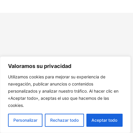
Módulo 7. Fomentar participación y compromiso
Módulo 8. Casos de estudio y prácticas
Módulo 9. Comunicación de crisis y gestión de riesgos
10. Recursos Adicionales Curso Campañas de
Sensibilización
Valoramos su privacidad
Utilizamos cookies para mejorar su experiencia de
navegación, publicar anuncios o contenidos
personalizados y analizar nuestro tráfico. Al hacer clic en
«Aceptar todo», aceptas el uso que hacemos de las
cookies.
Personalizar
Rechazar todo
Aceptar todo