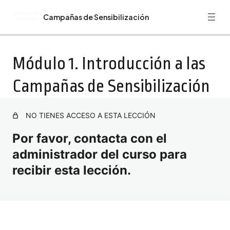
Campañas de Sensibilización
Anterior
Siguiente
Guía Curso Campañas de Sensibilización
Módulo 1. Introducción a las
Bienvenida. Recomendaciones. Programa Formativo
Campañas de Sensibilización
Curso Campañas de Sensibilización.
Módulo 1. Introducción a las Campañas de
NO TIENES ACCESO A ESTA LECCIÓN
Sensibilización
Por favor, contacta con el
Módulo 2. Identificación y análisis de problemas
administrador del curso para
Módulo 3. Diseño de mensajes efectivos
recibir esta lección.
Módulo 4. Selección de canales de comunicación
Módulo 5. Planificación y ejecución de la campaña
Módulo 6. Evaluación del impacto