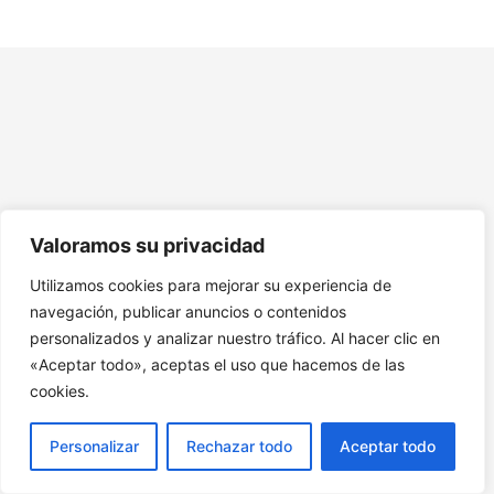
Tema 7. Rehabilitación Fisioterapéutica
Tema 8. Intervención Psicológica
Tema 9. Nutrición y Estilo de Vida
Tema 10. Terapias Alternativas
Tema 11. Integración y Aprendizaje
12. Ejercicio final: Crea una charla sobre fibromialgia y
Valoramos su privacidad
fatiga crónica
Utilizamos cookies para mejorar su experiencia de
13. Recursos Adicionales Fibromialgia
navegación, publicar anuncios o contenidos
personalizados y analizar nuestro tráfico. Al hacer clic en
«Aceptar todo», aceptas el uso que hacemos de las
cookies.
Personalizar
Rechazar todo
Aceptar todo