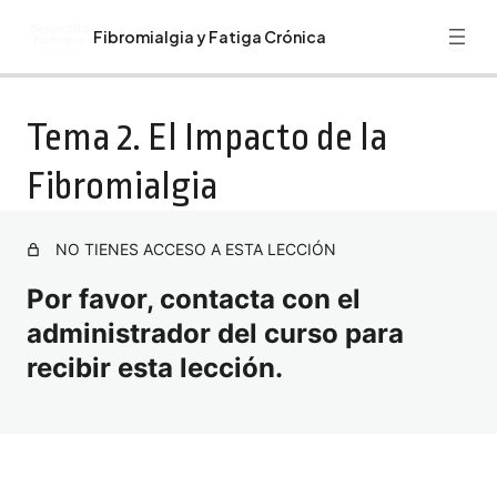
Fibromialgia y Fatiga Crónica
Anterior
Siguiente
Guía del Curso: Fibromialgia y Fatiga Crónica
Tema 2. El Impacto de la
Bienvenida. Recomendaciones. Programa Formativo
Fibromialgia
Especialista en Fibromialgia
Tema 1. Introducción a la Fibromialgia
NO TIENES ACCESO A ESTA LECCIÓN
Tema 2. El Impacto de la Fibromialgia
Por favor, contacta con el
Tema 3. Fibromialgia y Emociones
administrador del curso para
recibir esta lección.
Tema 4. Síndrome de Fatiga Adrenal o Crónica
Tema 5. Diagnóstico y Evaluación
Tema 6. Traumatología