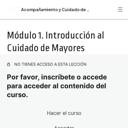
Acompañamiento y Cuidado de Mayores
Anterior
Siguiente
Guía Monográfico Acompañamiento y Cuidado de
Módulo 1. Introducción al
Mayores
Cuidado de Mayores
Bienvenida. Recomendaciones. Programa Formativo
Curso Acompañamiento y Cuidado de Mayores
NO TIENES ACCESO A ESTA LECCIÓN
Módulo 1. Introducción al Cuidado de Mayores
Por favor, inscríbete o accede
Módulo 2. Necesidades Físicas y Emocionales
para acceder al contenido del
Módulo 3. Comunicación Efectiva
curso.
Módulo 4. Gestión del Tiempo y Actividades
Módulo 5. Manejo de Situaciones Difíciles
Hacer el curso
Módulo 6. Cuidado Personal del Cuidador