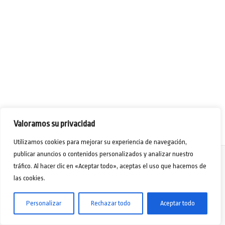
Valoramos su privacidad
Utilizamos cookies para mejorar su experiencia de navegación,
publicar anuncios o contenidos personalizados y analizar nuestro
tráfico. Al hacer clic en «Aceptar todo», aceptas el uso que hacemos de
las cookies.
Aviso Legal
-
Política de Privacidad
-
Políticas de Cookies
- Webmaster Jorge Rivero
Copyright © 2024 - Desarrollo Humano Formación y Acción Social
Personalizar
Rechazar todo
Aceptar todo