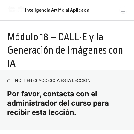
Inteligencia Artificial Aplicada
Anterior
Siguiente
Guía del Curso Inteligencia Artificial Aplicada
Módulo 18 – DALL·E y la
Bienvenida. Recomendaciones. Programa Formativo
Generación de Imágenes con
Inteligencia Artificial Aplicada
IA
Introducción
Módulo 1: Introducción a la Inteligencia Artificial
NO TIENES ACCESO A ESTA LECCIÓN
Módulo 2: Fundamentos Matemáticos y Estadisticos de
Por favor, contacta con el
la IA
administrador del curso para
Módulo 3: Aprendizaje Automático (Machine Learning)
recibir esta lección.
Módulo 4: Redes Neuronales y Deep Learning
Módulo 5: Procesamiento del Lenguaje Natural (PLN)