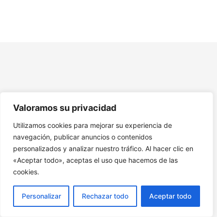
Módulo 6 – Visión por Computadora
Módulo 7: Robótica e IA
Módulo 8 – Inteligencia Artificial en los Negocios y la
Industria
Módulo 9 – Inteligencia Artificial en la Educación
Módulo 10 – Asistentes Virtuales y Domótica
Valoramos su privacidad
Modulo 11 – IA en el Entretenimiento y las Redes Sociales
Utilizamos cookies para mejorar su experiencia de
navegación, publicar anuncios o contenidos
Módulo 12 – IA en la Medicina
personalizados y analizar nuestro tráfico. Al hacer clic en
Módulo 13 – IA en la Movilidad y el Transporte
«Aceptar todo», aceptas el uso que hacemos de las
cookies.
Módulo 14 – IA en el Comercio y las Finanzas
Personalizar
Rechazar todo
Aceptar todo
Módulo 15 – Inteligencia Artificial y Ética