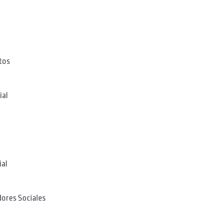
tos
ial
ial
dores Sociales