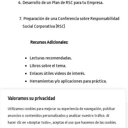
Desarrollo de un Plan de RSC para tu Empresa.
Preparación de una Conferencia sobre Responsabilidad
Social Corporativa (RSC)
Recursos Adicionales:
Lecturas recomendadas.
Libros sobre el tema.
Enlaces útiles videos de interés.
Herramientas y/o aplicaciones para práctica.
Valoramos su privacidad
Utilizamos cookies para mejorar su experiencia de navegación, publicar
anuncios o contenidos personalizados y analizar nuestro tráfico. Al
hacer clic en «Aceptar todo», aceptas el uso que hacemos de las cookies.
Aviso Legal
-
Política de Privacidad
-
Políticas de Cookies
- Webmaster Jorge Rivero
Copyright © 2024 - Desarrollo Humano Formación y Acción Social