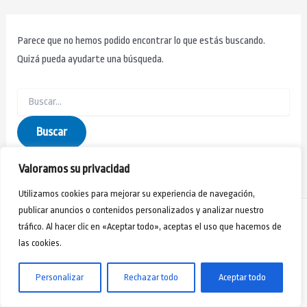
Parece que no hemos podido encontrar lo que estás buscando.
Quizá pueda ayudarte una búsqueda.
Valoramos su privacidad
Utilizamos cookies para mejorar su experiencia de navegación,
publicar anuncios o contenidos personalizados y analizar nuestro
tráfico. Al hacer clic en «Aceptar todo», aceptas el uso que hacemos de
las cookies.
Aviso Legal
-
Política de Privacidad
-
Políticas de Cookies
- Webmaster Jorge Rivero
Copyright © 2024 - Desarrollo Humano Formación y Acción Social
Personalizar
Rechazar todo
Aceptar todo