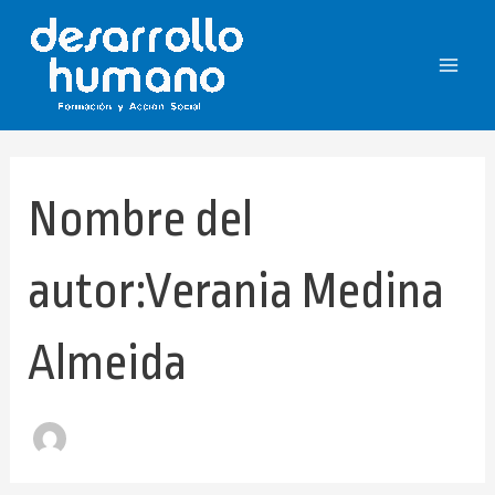
Buscar
Ir
Main
por:
al
Menu
contenido
Nombre del
autor:Verania Medina
Almeida