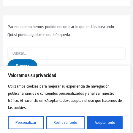
Parece que no hemos podido encontrar lo que estás buscando.
Quizá pueda ayudarte una búsqueda.
Valoramos su privacidad
Utilizamos cookies para mejorar su experiencia de navegación,
publicar anuncios o contenidos personalizados y analizar nuestro
tráfico. Al hacer clic en «Aceptar todo», aceptas el uso que hacemos de
las cookies.
Aviso Legal
-
Política de Privacidad
-
Políticas de Cookies
- Webmaster Jorge Rivero
Copyright © 2024 - Desarrollo Humano Formación y Acción Social
Personalizar
Rechazar todo
Aceptar todo