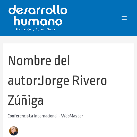
Buscar
Ir
Main
por:
al
Menu
contenido
Nombre del
autor:Jorge Rivero
Zúñiga
Conferencista Internacional - WebMaster