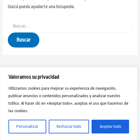
Quizá pueda ayudarte una búsqueda.
Valoramos su privacidad
Utilizamos cookies para mejorar su experiencia de navegación,
publicar anuncios o contenidos personalizados y analizar nuestro
tráfico. Al hacer clic en «Aceptar todo», aceptas el uso que hacemos de
las cookies.
Aviso Legal
-
Política de Privacidad
-
Políticas de Cookies
- Webmaster Jorge Rivero
Copyright © 2024 - Desarrollo Humano Formación y Acción Social
Personalizar
Rechazar todo
Aceptar todo