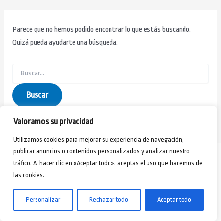
Parece que no hemos podido encontrar lo que estás buscando.
Quizá pueda ayudarte una búsqueda.
Valoramos su privacidad
Utilizamos cookies para mejorar su experiencia de navegación,
publicar anuncios o contenidos personalizados y analizar nuestro
tráfico. Al hacer clic en «Aceptar todo», aceptas el uso que hacemos de
las cookies.
Aviso Legal
-
Política de Privacidad
-
Políticas de Cookies
- Webmaster Jorge Rivero
Copyright © 2024 - Desarrollo Humano Formación y Acción Social
Personalizar
Rechazar todo
Aceptar todo