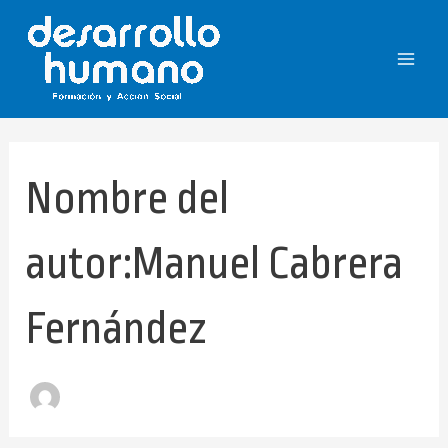
Buscar
Ir
Main
por:
al
Menu
contenido
Nombre del
autor:Manuel Cabrera
Fernández