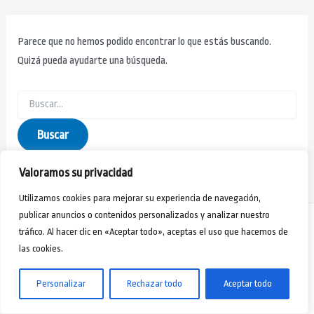
Parece que no hemos podido encontrar lo que estás buscando.
Quizá pueda ayudarte una búsqueda.
Valoramos su privacidad
Utilizamos cookies para mejorar su experiencia de navegación,
publicar anuncios o contenidos personalizados y analizar nuestro
tráfico. Al hacer clic en «Aceptar todo», aceptas el uso que hacemos de
las cookies.
Aviso Legal
-
Política de Privacidad
-
Políticas de Cookies
- Webmaster Jorge Rivero
Copyright © 2024 - Desarrollo Humano Formación y Acción Social
Personalizar
Rechazar todo
Aceptar todo