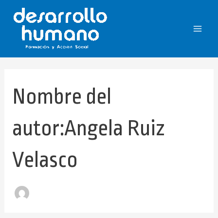
Buscar
Ir
Main
por:
al
Menu
contenido
Nombre del
autor:Angela Ruiz
Velasco